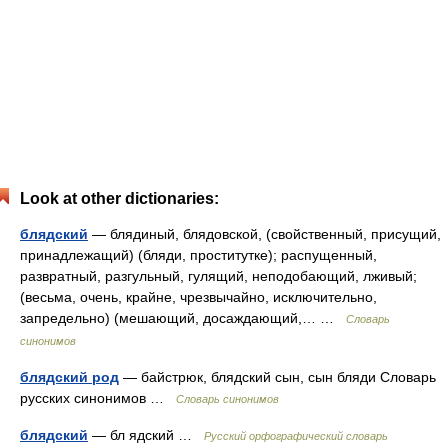
Look at other dictionaries:
блядский
— блядиный, блядовской, (свойственный, присущий,
принадлежащий) (бляди, проститутке); распущенный,
развратный, разгульный, гулящий, неподобающий, лживый;
(весьма, очень, крайне, чрезвычайно, исключительно,
запредельно) (мешающий, досаждающий,… …
Словарь
синонимов
блядский род
— байстрюк, блядский сын, сын бляди Словарь
русских синонимов …
Словарь синонимов
блядский
— бл ядский …
Русский орфографический словарь