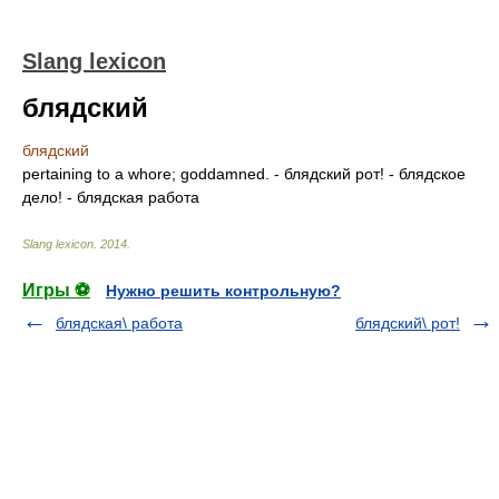
Slang lexicon
блядский
блядский
pertaining to a whore; goddamned. - блядский рот! - блядское
дело! - блядская работа
Slang lexicon
.
2014
.
Игры ⚽
Нужно решить контрольную?
блядская\ работа
блядский\ рот!