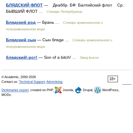
БЛЯДСКИЙ ФЛОТ
— Деаббр. БФ: Балтийский флот. Ср.:
БЫВШИЙ ФЛОТ …
Словарь Петербуржца
Блядский род
— Брань …
Словарь криминального и
полукриминального мира
Блядский сын
— Сын бляди …
Словарь криминального и
полукриминального мира
блядский\ рот!
— Son of a bitch! …
Slang lexicon
© Academic, 2000-2026
18+
Contact us:
Technical Support
,
Advertising
Dictionaries export
, created on PHP,
Joomla,
Drupal,
WordPress,
MODx.