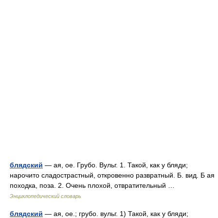
блядский
— ая, ое. Грубо. Вульг. 1. Такой, как у бляди;
нарочито сладострастный, откровенно развратный. Б. вид. Б ая
походка, поза. 2. Очень плохой, отвратительный …
Энциклопедический словарь
блядский
— ая, ое.; грубо. вульг. 1) Такой, как у бляди;